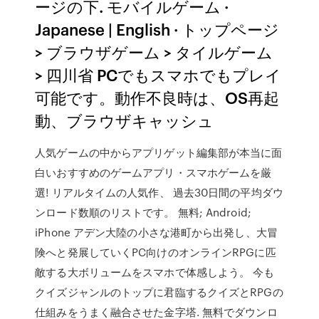
ージの下. モバイルゲーム ·
Japanese | English · トップページ
> ブラウザゲーム > タイルゲーム
> 四川省 PCでもスマホでもプレイ
可能です。動作不良時は、OS再起
動、ブラウザキャッシュ
人気ゲームの中からアプリゲット編集部が本当に面
白いおすすめのゲームアプリ・スマホゲームを厳
選! リアルタイムの人気作、 過去30日間の平均ダウ
ンロード数順のリストです。 無料; Android;
iPhone アデン大陸の小さな港町から出発し、大冒
険へと発展していくPC向けのオンラインRPGに匹
敵する大ボリュームをスマホで体感しよう。 今も
クイズジャンルのトップに君臨するクイズとRPGの
仕組みをうまく融合させた金字塔. 無料でダウンロ