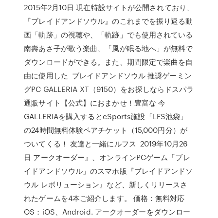
2015年2月10日 現在特設サイトが公開されており、
『ブレイドアンドソウル』のこれまでを振り返る動
画「軌跡」の視聴や、「軌跡」でも使用されている
南壽あさ子が歌う楽曲、「風が眠る地へ」が無料で
ダウンロードができる。また、期間限定で楽曲を自
由に使用した ブレイドアンドソウル 推奨ゲーミン
グPC GALLERIA XT（9150）をお探しならドスパラ
通販サイト【公式】におまかせ！豊富な 今
GALLERIAを購入するとeSports施設「LFS池袋」
の24時間無料体験ペアチケット（15,000円分）が
ついてくる！ 友達と一緒にルフス 2019年10月26
日 アークオーダー』、オンラインPCゲーム「ブレ
イドアンドソウル」のスマホ版『ブレイドアンドソ
ウル レボリューション』など、新しくリリースさ
れたゲームを4本ご紹介します。 価格：無料対応
OS：iOS、Android. アークオーダーをダウンロー