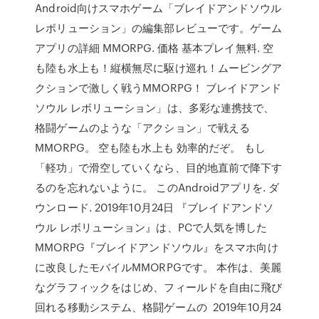
Android向けスマホゲーム「ブレイドアンドソウル
レボリューション」の編集部レビューです。ゲーム
アプリの詳細 MMORPG. 価格 基本プレイ無料. 空
も陸も水上も！縦横無尽に駆け巡れ！ムービングア
クションで激しく戦うMMORPG！ ブレイドアンド
ソウル レボリューション」は、多彩な連携技で、
格闘ゲームのような「アクション」で戦える
MMORPG。 空も陸も水上も 効率的だぞ。 もし
「軽功」で滑空していくなら、目的地直前で降下す
るのを忘れないように。 このAndroidアプリを. ダ
ウンロード. 2019年10月24日 『ブレイドアンドソ
ウル レボリューション』は、PCで人気を博した
MMORPG『ブレイドアンドソウル』をスマホ向け
に改良したモバイルMMORPGです。 本作は、美麗
なグラフィックをはじめ、フィールドを自由に飛び
回れる移動システム、格闘ゲームの 2019年10月24