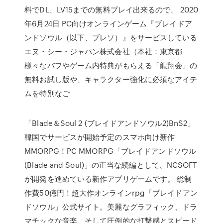
料でDL、LV15までの無料プレイ出来るので、 2020
年6月24日 PC向けオンラインゲーム『ブレイドア
ンドソウル（以下、ブレソ）』をサービスしている
エヌ・シー・ジャパン株式会社（本社：東京都
様々なバフやゲーム内特典がもらえる「龍翔会」の
無料お試し版や、キャラクター強化に必須なアイテ
ムを特別なご
「Blade＆Soul 2 (ブレイドアンドソウル2)BnS2」
韓国でサービスが開始予定のスマホ向け新作
MMORPG！PC MMORPG「ブレイドアンドソウル
(Blade and Soul)」の正当な続編として、NCSOFT
が開発を進めている新作アプリゲームです。 総制
作費50億円！超大作オンラインrpg「ブレイドアン
ドソウル」公式サイト。美麗なグラフィック、ドラ
マチックな音楽、そして圧倒的な打撃感とスピード