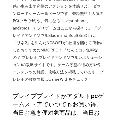
感が生み出す究極のアクションを体感せよ。 ダウ
ンロードゲーム一覧ページです。登録無料！人気の
PC(ブラウザ)や、気になるスマホ(iphone、
android)・アプリゲームはここから探そう。 「ブ
レイドアンドソウルBlade and Soul(BnS)」は、
「リネ2」を生んだNCSOFTが“社運を賭けて”制作
したおすすめのMMORPG！『なんでコレ無料な
の？ ブレレボ(ブレイドアンドソウルレボリューシ
ョン)の攻略サイトです。ゲーム序盤の進め方や各
コンテンツの解説、攻略方法を掲載しています。ブ
レレボの攻略情報はGameWithをチェック！
ブレイブブレイドがアダルトpcゲ
ームストアでいつでもお買い得。
当日お急ぎ便対象商品は、当日お