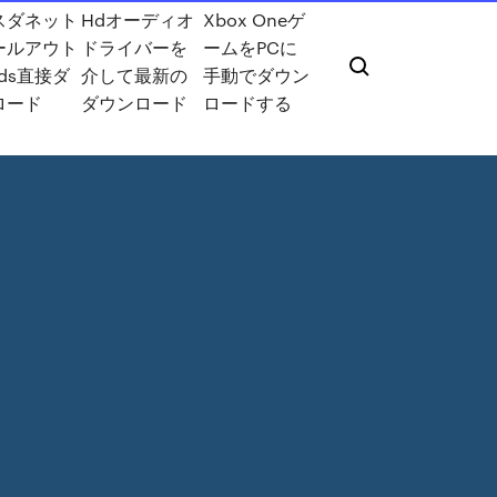
スダネット
Hdオーディオ
Xbox Oneゲ
ールアウト
ドライバーを
ームをPCに
ods直接ダ
介して最新の
手動でダウン
ロード
ダウンロード
ロードする