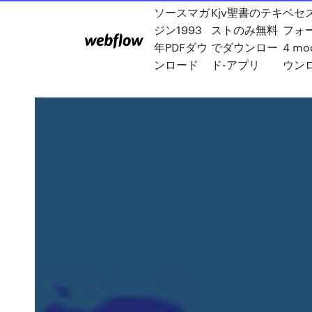
ソースマガ
Kjv聖書のテキ
ベセ
ジン1993
ストのみ無料
フォ
年PDFダウ
でダウンロー
4 m
ンロード
ド-アプリ
ウン